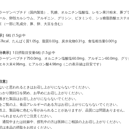
ラーゲンペプチド（国内製造）、乳糖、オルニチン塩酸塩、レモン果汁粉末、豚プ
ール、卵殻カルシウム、アルギニン、グリシン、ビタミンＣ、ショ糖脂肪酸エステ
Ｅ（⼀部に乳成分、豚、卵、⼤⾖を含む）
⽰］
6
粒 (
1.5
g) 中
7kcal、たんぱく質1.05g、脂質0.03g、炭⽔化物0.31g、⾷塩相当量0.001g
分表⽰］
1日摂取目安量6粒 (1.5g) 中
ーゲンペプチド750.0mg、オルニチン塩酸塩60.0mg、アルギニン60.0mg、グリシ
キス末4.98mg、ヒアルロン酸4.98mg（この表⽰値は⽬安です）
注意］
ないと思われるときはお召し上がりにならないでください。
っかり開封⼝を閉め、お早めにお召し上がりください。
過ぎた製品はお召し上がりにならないでください。
をご覧の上、⾷品アレルギーのある⽅はお召し上がりにならないでください。
性上、製品毎に⾊むら等がみられることがありますが、品質には問題ありません。
べられませんのでご注意ください。
、通院中または妊娠中、授乳中の⽅は医師にご相談の上お召し上がりください。
児は本品の摂取をお控えください。