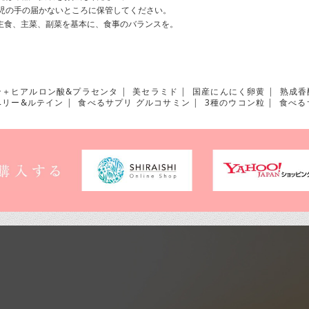
児の⼿の届かないところに保管してください。
主⾷、主菜、副菜を基本に、⾷事のバランスを。
ン＋ヒアルロン酸&プラセンタ
|
美セラミド
|
国産にんにく卵黄
|
熟成香
ベリー&ルテイン
|
食べるサプリ グルコサミン
|
3種のウコン粒
|
食べる