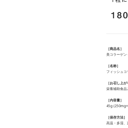
［商品名］
美コラーゲン
［名称］
フィッシュコ
［お召し上が
栄養補助⾷品
［内容量］
45
g (
250
mg×
［保存⽅法］
⾼温・多湿、