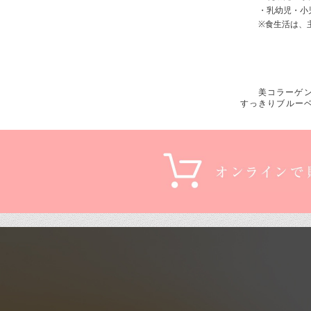
・乳幼児・⼩
※⾷⽣活は、
美コラーゲ
すっきりブルー