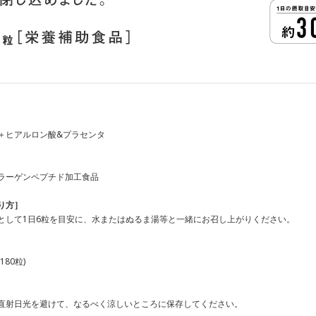
＋ヒアルロン酸&プラセンタ
ラーゲンペプチド加工食品
り⽅］
として1⽇6粒を⽬安に、⽔またはぬるま湯等と⼀緒にお召し上がりください。
180
粒)
直射⽇光を避けて、なるべく涼しいところに保存してください。