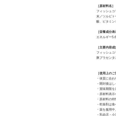
［原材料名］
フィッシュコ
末／ソルビト
酸、ビタミン
［栄養成分表
エネルギー5.6
［主要内容成
フィッシュコラ
豚プラセンタエ
［使⽤上のご
・体質に合わ
・開封後はし
・賞味期限を
・原材料表⽰
・原材料の特
・乾燥剤は⾷
・薬を服⽤中
・乳幼児・⼩