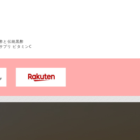
酢と伝統黒酢
サプリ ビタミンC